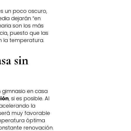
es un poco oscuro,
edia dejarán “en
inaria son los más
cia, puesto que las
n la temperatura.
sa sin
n gimnasio en casa
ción
, si es posible. Al
 acelerando la
 será muy favorable
mperatura óptima
constante renovación.