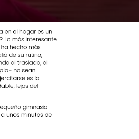
 en el hogar es un
o? Lo más interesante
se ha hecho más
ió de su rutina,
de el traslado, el
plo– no sean
ercitarse es la
ble, lejos del
pequeño gimnasio
 a unos minutos de