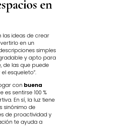
espacios en
 las ideas de crear
ertirlo en un
descripciones simples
agradable y apto para
e, de las que puede
 el esqueleto”.
 hogar con
buena
ave es sentirse 100 %
a. En sí, la luz tiene
es sinónimo de
es de proactividad y
ación te ayuda a