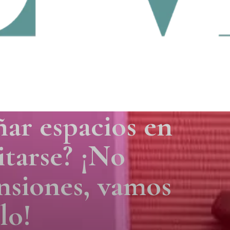
ar espacios en
itarse? ¡No
nsiones, vamos
lo!