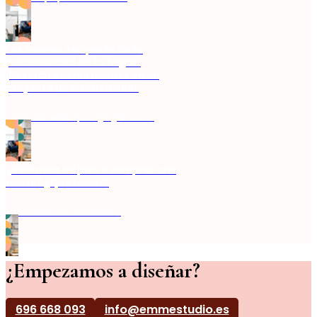
Los colores son parte de la
personalidad de tu hogar.
¡Descubre cómo usarlos en un
proyecto de interiorismo!
Cada elemento que agregamos a…
¿Reformar mi piso o comprar uno
nuevo? ¿Qué hacer?
El torbellino de un cambio…
¿Empezamos a diseñar?
696 668 093
info@emmestudio.es