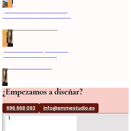
¿Cuáles son las tendencias de
interiorismo en Bilbao este año?
Nuestros estados de ánimo se…
¡Rescátalas! Consejos baratos
para restaurar ventanas
Si las ventanas no tuvieran…
¿Empezamos a diseñar?
696 668 093
info@emmestudio.es