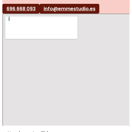
696 668 093
info@emmestudio.es