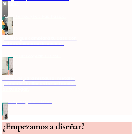
Bilbao?
¡Ahorra tiempo y Para Naia ha sido…
¡Mira lo que cambiará tu casa con
estas encimeras de cocina!
¡Los utensilios cogerán su sitio! …
Técnicas para restaurar metales
y hacerlos brillar en las estancias
de tu hogar.
A veces, renegamos de las…
¿Empezamos a diseñar?